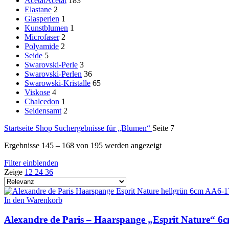
Acetat
Acetat
183
Elastane
2
Glasperlen
1
Kunstblumen
1
Microfaser
2
Polyamide
2
Seide
5
Swarovski-Perle
3
Swarovski-Perlen
36
Swarowski-Kristalle
65
Viskose
4
Chalcedon
1
Seidensamt
2
Startseite
Shop
Suchergebnisse für „Blumen“
Seite 7
Ergebnisse 145 – 168 von 195 werden angezeigt
Filter einblenden
Zeige
12
24
36
In den Warenkorb
Alexandre de Paris – Haarspange „Esprit Nature“ 6