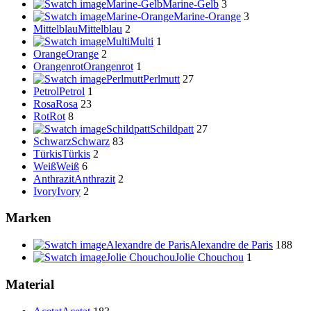
Marine-Gelb
Marine-Gelb
3
Marine-Orange
Marine-Orange
3
Mittelblau
Mittelblau
2
Multi
Multi
1
Orange
Orange
2
Orangenrot
Orangenrot
1
Perlmutt
Perlmutt
27
Petrol
Petrol
1
Rosa
Rosa
23
Rot
Rot
8
Schildpatt
Schildpatt
27
Schwarz
Schwarz
83
Türkis
Türkis
2
Weiß
Weiß
6
Anthrazit
Anthrazit
2
Ivory
Ivory
2
Marken
Alexandre de Paris
Alexandre de Paris
188
Jolie Chouchou
Jolie Chouchou
1
Material