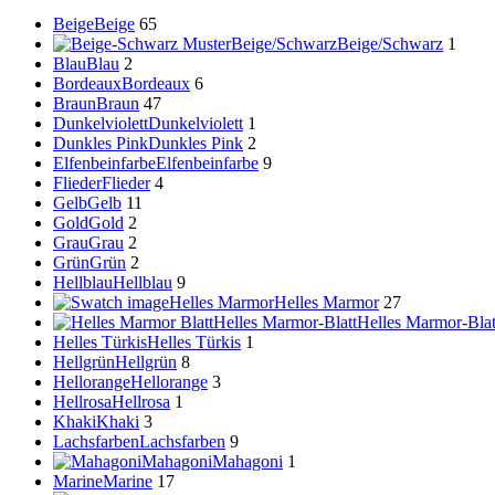
Beige
Beige
65
Beige/Schwarz
Beige/Schwarz
1
Blau
Blau
2
Bordeaux
Bordeaux
6
Braun
Braun
47
Dunkelviolett
Dunkelviolett
1
Dunkles Pink
Dunkles Pink
2
Elfenbeinfarbe
Elfenbeinfarbe
9
Flieder
Flieder
4
Gelb
Gelb
11
Gold
Gold
2
Grau
Grau
2
Grün
Grün
2
Hellblau
Hellblau
9
Helles Marmor
Helles Marmor
27
Helles Marmor-Blatt
Helles Marmor-Blat
Helles Türkis
Helles Türkis
1
Hellgrün
Hellgrün
8
Hellorange
Hellorange
3
Hellrosa
Hellrosa
1
Khaki
Khaki
3
Lachsfarben
Lachsfarben
9
Mahagoni
Mahagoni
1
Marine
Marine
17