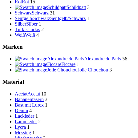
Rot
Rot
15
Schildpatt
Schildpatt
3
Schwarz
Schwarz
31
Senfgelb/Schwarz
Senfgelb/Schwarz
1
Silber
Silber
1
Türkis
Türkis
2
Weiß
Weiß
4
Marken
Alexandre de Paris
Alexandre de Paris
56
Ficcare
Ficcare
1
Jolie Chouchou
Jolie Chouchou
3
Material
Acetat
Acetat
10
Bananenfasern
3
Bast mit Lurex
1
Denim
4
Lackleder
1
Lammleder
2
Lycra
1
Messing
1