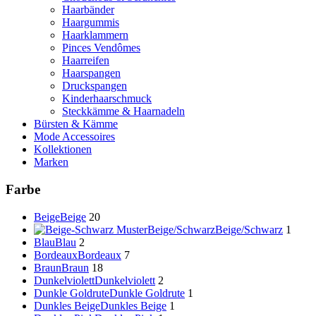
Haarbänder
Haargummis
Haarklammern
Pinces Vendômes
Haarreifen
Haarspangen
Druckspangen
Kinderhaarschmuck
Steckkämme & Haarnadeln
Bürsten & Kämme
Mode Accessoires
Kollektionen
Marken
Farbe
Beige
Beige
20
Beige/Schwarz
Beige/Schwarz
1
Blau
Blau
2
Bordeaux
Bordeaux
7
Braun
Braun
18
Dunkelviolett
Dunkelviolett
2
Dunkle Goldrute
Dunkle Goldrute
1
Dunkles Beige
Dunkles Beige
1