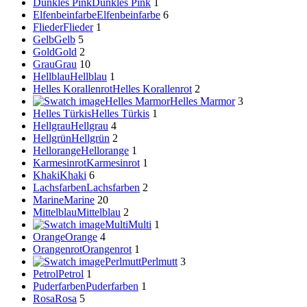
Dunkles Pink
Dunkles Pink
1
Elfenbeinfarbe
Elfenbeinfarbe
6
Flieder
Flieder
1
Gelb
Gelb
5
Gold
Gold
2
Grau
Grau
10
Hellblau
Hellblau
1
Helles Korallenrot
Helles Korallenrot
2
Helles Marmor
Helles Marmor
3
Helles Türkis
Helles Türkis
1
Hellgrau
Hellgrau
4
Hellgrün
Hellgrün
2
Hellorange
Hellorange
1
Karmesinrot
Karmesinrot
1
Khaki
Khaki
6
Lachsfarben
Lachsfarben
2
Marine
Marine
20
Mittelblau
Mittelblau
2
Multi
Multi
1
Orange
Orange
4
Orangenrot
Orangenrot
1
Perlmutt
Perlmutt
3
Petrol
Petrol
1
Puderfarben
Puderfarben
1
Rosa
Rosa
5