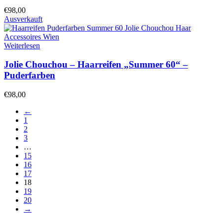
€
98,00
Ausverkauft
Weiterlesen
Jolie Chouchou – Haarreifen „Summer 60“ –
Puderfarben
€
98,00
←
1
2
3
…
15
16
17
18
19
20
→