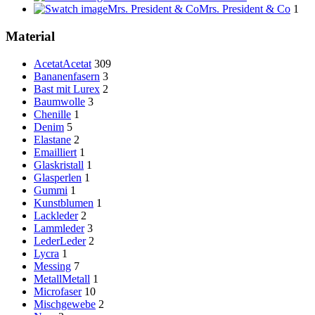
Mrs. President & Co
Mrs. President & Co
1
Material
Acetat
Acetat
309
Bananenfasern
3
Bast mit Lurex
2
Baumwolle
3
Chenille
1
Denim
5
Elastane
2
Emailliert
1
Glaskristall
1
Glasperlen
1
Gummi
1
Kunstblumen
1
Lackleder
2
Lammleder
3
Leder
Leder
2
Lycra
1
Messing
7
Metall
Metall
1
Microfaser
10
Mischgewebe
2