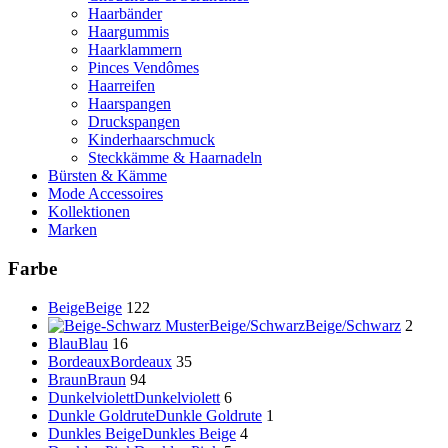
Haarbänder
Haargummis
Haarklammern
Pinces Vendômes
Haarreifen
Haarspangen
Druckspangen
Kinderhaarschmuck
Steckkämme & Haarnadeln
Bürsten & Kämme
Mode Accessoires
Kollektionen
Marken
Farbe
Beige
Beige
122
Beige/Schwarz
Beige/Schwarz
2
Blau
Blau
16
Bordeaux
Bordeaux
35
Braun
Braun
94
Dunkelviolett
Dunkelviolett
6
Dunkle Goldrute
Dunkle Goldrute
1
Dunkles Beige
Dunkles Beige
4