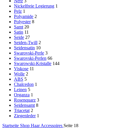
Nerz
3
Nickelfreie Legierung
1
Pelz
1
Polyamide
2
Polyester
8
Samt
20
Satin
11
Seide
27
Seiden-Twill
2
Seidensatin
10
Swarovski-Perle
3
Swarovski-Perlen
66
Swarowski-Kristalle
144
Viskose
11
Wolle
2
ABS
5
Chalcedon
1
Leinen
5
Organza
1
Rosenquarz
3
Seidensamt
8
Triacetat
2
Ziegenleder
1
Startseite
Shop
Haar Accessoires
Seite 18