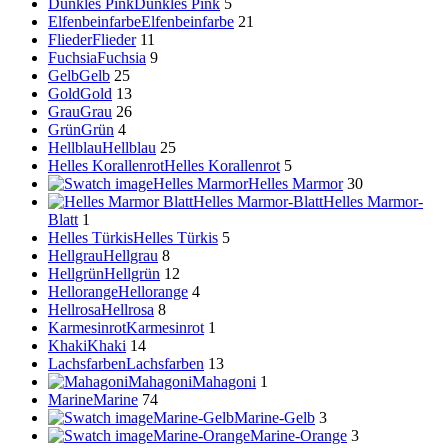
Dunkles Pink
Dunkles Pink
5
Elfenbeinfarbe
Elfenbeinfarbe
21
Flieder
Flieder
11
Fuchsia
Fuchsia
9
Gelb
Gelb
25
Gold
Gold
13
Grau
Grau
26
Grün
Grün
4
Hellblau
Hellblau
25
Helles Korallenrot
Helles Korallenrot
5
Helles Marmor
Helles Marmor
30
Helles Marmor-Blatt
Helles Marmor-
Blatt
1
Helles Türkis
Helles Türkis
5
Hellgrau
Hellgrau
8
Hellgrün
Hellgrün
12
Hellorange
Hellorange
4
Hellrosa
Hellrosa
8
Karmesinrot
Karmesinrot
1
Khaki
Khaki
14
Lachsfarben
Lachsfarben
13
Mahagoni
Mahagoni
1
Marine
Marine
74
Marine-Gelb
Marine-Gelb
3
Marine-Orange
Marine-Orange
3