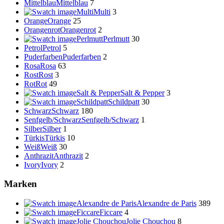
Mittelblau
Mittelblau
7
Multi
Multi
3
Orange
Orange
25
Orangenrot
Orangenrot
2
Perlmutt
Perlmutt
30
Petrol
Petrol
5
Puderfarben
Puderfarben
2
Rosa
Rosa
63
Rost
Rost
3
Rot
Rot
49
Salt & Pepper
Salt & Pepper
3
Schildpatt
Schildpatt
30
Schwarz
Schwarz
180
Senfgelb/Schwarz
Senfgelb/Schwarz
1
Silber
Silber
1
Türkis
Türkis
10
Weiß
Weiß
30
Anthrazit
Anthrazit
2
Ivory
Ivory
2
Marken
Alexandre de Paris
Alexandre de Paris
389
Ficcare
Ficcare
4
Jolie Chouchou
Jolie Chouchou
8