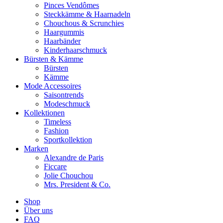
Pinces Vendômes
Steckkämme & Haarnadeln
Chouchous & Scrunchies
Haargummis
Haarbänder
Kinderhaarschmuck
Bürsten & Kämme
Bürsten
Kämme
Mode Accessoires
Saisontrends
Modeschmuck
Kollektionen
Timeless
Fashion
Sportkollektion
Marken
Alexandre de Paris
Ficcare
Jolie Chouchou
Mrs. President & Co.
Shop
Über uns
FAQ