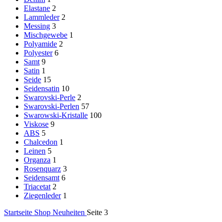
Elastane
2
Lammleder
2
Messing
3
Mischgewebe
1
Polyamide
2
Polyester
6
Samt
9
Satin
1
Seide
15
Seidensatin
10
Swarovski-Perle
2
Swarovski-Perlen
57
Swarowski-Kristalle
100
Viskose
9
ABS
5
Chalcedon
1
Leinen
5
Organza
1
Rosenquarz
3
Seidensamt
6
Triacetat
2
Ziegenleder
1
Startseite
Shop
Neuheiten
Seite 3