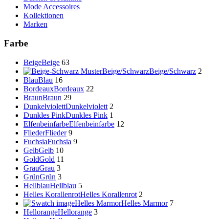
Mode Accessoires
Kollektionen
Marken
Farbe
Beige
Beige
63
Beige/Schwarz
Beige/Schwarz
2
Blau
Blau
16
Bordeaux
Bordeaux
22
Braun
Braun
29
Dunkelviolett
Dunkelviolett
2
Dunkles Pink
Dunkles Pink
1
Elfenbeinfarbe
Elfenbeinfarbe
12
Flieder
Flieder
9
Fuchsia
Fuchsia
9
Gelb
Gelb
10
Gold
Gold
11
Grau
Grau
3
Grün
Grün
3
Hellblau
Hellblau
5
Helles Korallenrot
Helles Korallenrot
2
Helles Marmor
Helles Marmor
7
Hellorange
Hellorange
3