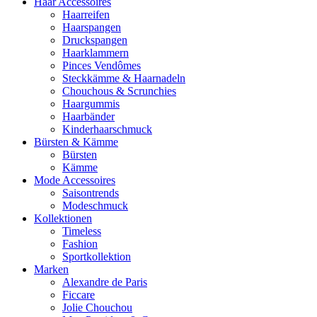
Haar Accessoires
Haarreifen
Haarspangen
Druckspangen
Haarklammern
Pinces Vendômes
Steckkämme & Haarnadeln
Chouchous & Scrunchies
Haargummis
Haarbänder
Kinderhaarschmuck
Bürsten & Kämme
Bürsten
Kämme
Mode Accessoires
Saisontrends
Modeschmuck
Kollektionen
Timeless
Fashion
Sportkollektion
Marken
Alexandre de Paris
Ficcare
Jolie Chouchou