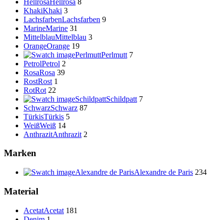
Hellrosa
Hellrosa
8
Khaki
Khaki
3
Lachsfarben
Lachsfarben
9
Marine
Marine
31
Mittelblau
Mittelblau
3
Orange
Orange
19
Perlmutt
Perlmutt
7
Petrol
Petrol
2
Rosa
Rosa
39
Rost
Rost
1
Rot
Rot
22
Schildpatt
Schildpatt
7
Schwarz
Schwarz
87
Türkis
Türkis
5
Weiß
Weiß
14
Anthrazit
Anthrazit
2
Marken
Alexandre de Paris
Alexandre de Paris
234
Material
Acetat
Acetat
181
Denim
1