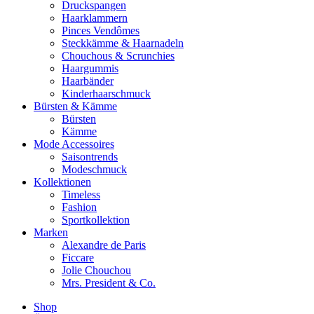
Druckspangen
Haarklammern
Pinces Vendômes
Steckkämme & Haarnadeln
Chouchous & Scrunchies
Haargummis
Haarbänder
Kinderhaarschmuck
Bürsten & Kämme
Bürsten
Kämme
Mode Accessoires
Saisontrends
Modeschmuck
Kollektionen
Timeless
Fashion
Sportkollektion
Marken
Alexandre de Paris
Ficcare
Jolie Chouchou
Mrs. President & Co.
Shop