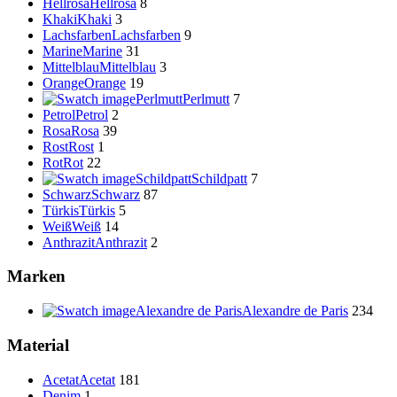
Hellrosa
Hellrosa
8
Khaki
Khaki
3
Lachsfarben
Lachsfarben
9
Marine
Marine
31
Mittelblau
Mittelblau
3
Orange
Orange
19
Perlmutt
Perlmutt
7
Petrol
Petrol
2
Rosa
Rosa
39
Rost
Rost
1
Rot
Rot
22
Schildpatt
Schildpatt
7
Schwarz
Schwarz
87
Türkis
Türkis
5
Weiß
Weiß
14
Anthrazit
Anthrazit
2
Marken
Alexandre de Paris
Alexandre de Paris
234
Material
Acetat
Acetat
181
Denim
1