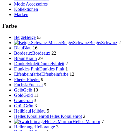
Mode Accessoires
Kollektionen
Marken
Farbe
Beige
Beige
63
Beige/Schwarz
Beige/Schwarz
2
Blau
Blau
16
Bordeaux
Bordeaux
22
Braun
Braun
29
Dunkelviolett
Dunkelviolett
2
Dunkles Pink
Dunkles Pink
1
Elfenbeinfarbe
Elfenbeinfarbe
12
Flieder
Flieder
9
Fuchsia
Fuchsia
9
Gelb
Gelb
10
Gold
Gold
11
Grau
Grau
3
Grün
Grün
3
Hellblau
Hellblau
5
Helles Korallenrot
Helles Korallenrot
2
Helles Marmor
Helles Marmor
7
Hellorange
Hellorange
3