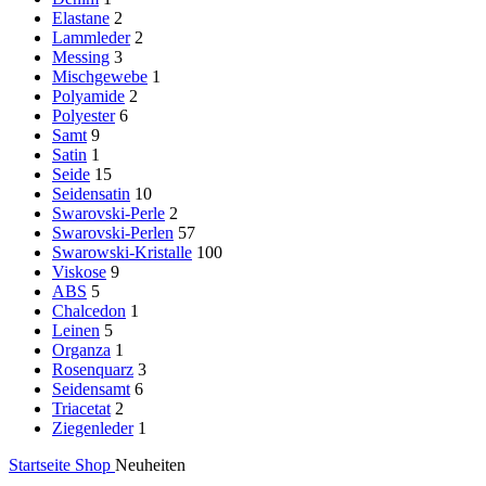
Elastane
2
Lammleder
2
Messing
3
Mischgewebe
1
Polyamide
2
Polyester
6
Samt
9
Satin
1
Seide
15
Seidensatin
10
Swarovski-Perle
2
Swarovski-Perlen
57
Swarowski-Kristalle
100
Viskose
9
ABS
5
Chalcedon
1
Leinen
5
Organza
1
Rosenquarz
3
Seidensamt
6
Triacetat
2
Ziegenleder
1
Startseite
Shop
Neuheiten