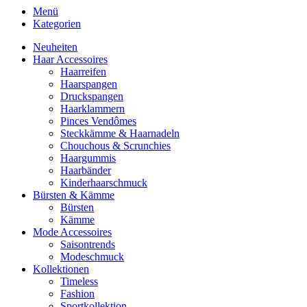
Menü
Kategorien
Neuheiten
Haar Accessoires
Haarreifen
Haarspangen
Druckspangen
Haarklammern
Pinces Vendômes
Steckkämme & Haarnadeln
Chouchous & Scrunchies
Haargummis
Haarbänder
Kinderhaarschmuck
Bürsten & Kämme
Bürsten
Kämme
Mode Accessoires
Saisontrends
Modeschmuck
Kollektionen
Timeless
Fashion
Sportkollektion