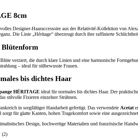
TAGE 8cm
ilvolles Designer-Haaraccessoire aus der Relativité-Kollektion von
Alexa
nz. Die Linie „Héritage“ überzeugt durch ihre raffinierte Schlichthei
r Blütenform
en Blüte verziert, die durch klare Linien und eine harmonische Formgebun
trahlung – ideal für stilbewusste Frauen.
males bis dichtes Haar
arspange HÉRITAGE
ideal für normales bis dichtes Haar. Der praktisc
as stilvolle Fixieren einzelner Strähnen.
ankreich in sorgfältiger Handarbeit gefertigt. Das verwendete
Acetat
en
al sorgt für glatte Kanten, hohen Tragekomfort sowie eine ausgezeichnet
imalistisches Design, hochwertige Materialien und französische Handwe