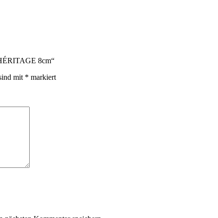
nge HÉRITAGE 8cm“
sind mit
*
markiert