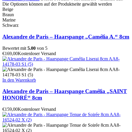
Die Optionen können auf der Produktseite gewählt werden
Beige
Braun
Marine
Schwarz
Alexandre de Paris – Haarspange „Camélia A.“ 8cm
Bewertet mit
5.00
von 5
€
169,00
Kostenloser Versand
In den Warenkorb
Alexandre de Paris – Haarspange Camélia „SAINT
HONORÉ“ 8cm
€
159,00
Kostenloser Versand