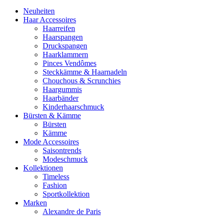
Neuheiten
Haar Accessoires
Haarreifen
Haarspangen
Druckspangen
Haarklammern
Pinces Vendômes
Steckkämme & Haarnadeln
Chouchous & Scrunchies
Haargummis
Haarbänder
Kinderhaarschmuck
Bürsten & Kämme
Bürsten
Kämme
Mode Accessoires
Saisontrends
Modeschmuck
Kollektionen
Timeless
Fashion
Sportkollektion
Marken
Alexandre de Paris