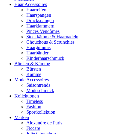
Haar Accessoires
Haarreifen
Haarspangen
Druckspangen
Haarklammern
Pinces Vendômes
Steckkämme & Haarnadeln
Chouchous & Scrunchies
Haargummis
Haarbänder
Kinderhaarschmuck
Bürsten & Kämme
Bürsten
Kämme
Mode Accessoires
Saisontrends
Modeschmuck
Kollektionen
Timeless
Fashion
Sportkollektion
Marken
Alexandre de Paris
Ficcare
Jolie Chouchou