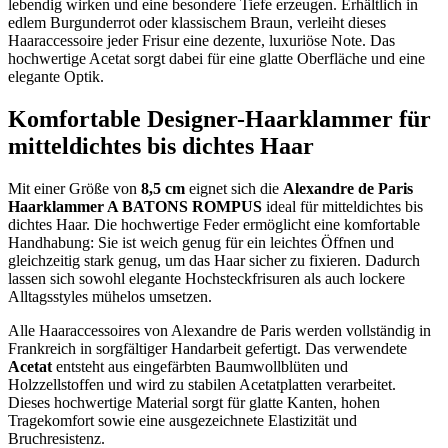
lebendig wirken und eine besondere Tiefe erzeugen. Erhältlich in
edlem Burgunderrot oder klassischem Braun, verleiht dieses
Haaraccessoire jeder Frisur eine dezente, luxuriöse Note. Das
hochwertige Acetat sorgt dabei für eine glatte Oberfläche und eine
elegante Optik.
Komfortable Designer-Haarklammer für
mitteldichtes bis dichtes Haar
Mit einer Größe von
8,5 cm
eignet sich die
Alexandre de Paris
Haarklammer A BATONS ROMPUS
ideal für mitteldichtes bis
dichtes Haar. Die hochwertige Feder ermöglicht eine komfortable
Handhabung: Sie ist weich genug für ein leichtes Öffnen und
gleichzeitig stark genug, um das Haar sicher zu fixieren. Dadurch
lassen sich sowohl elegante Hochsteckfrisuren als auch lockere
Alltagsstyles mühelos umsetzen.
Alle Haaraccessoires von Alexandre de Paris werden vollständig in
Frankreich in sorgfältiger Handarbeit gefertigt. Das verwendete
Acetat
entsteht aus eingefärbten Baumwollblüten und
Holzzellstoffen und wird zu stabilen Acetatplatten verarbeitet.
Dieses hochwertige Material sorgt für glatte Kanten, hohen
Tragekomfort sowie eine ausgezeichnete Elastizität und
Bruchresistenz.