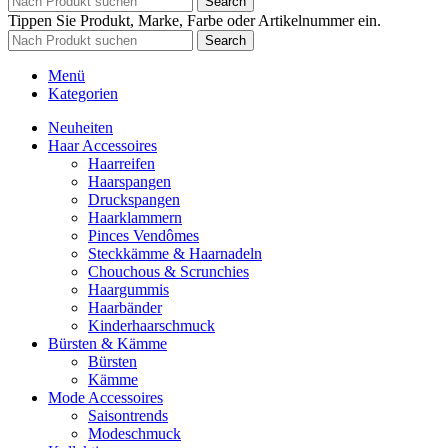
Search
Tippen Sie Produkt, Marke, Farbe oder Artikelnummer ein.
Search
Menü
Kategorien
Neuheiten
Haar Accessoires
Haarreifen
Haarspangen
Druckspangen
Haarklammern
Pinces Vendômes
Steckkämme & Haarnadeln
Chouchous & Scrunchies
Haargummis
Haarbänder
Kinderhaarschmuck
Bürsten & Kämme
Bürsten
Kämme
Mode Accessoires
Saisontrends
Modeschmuck