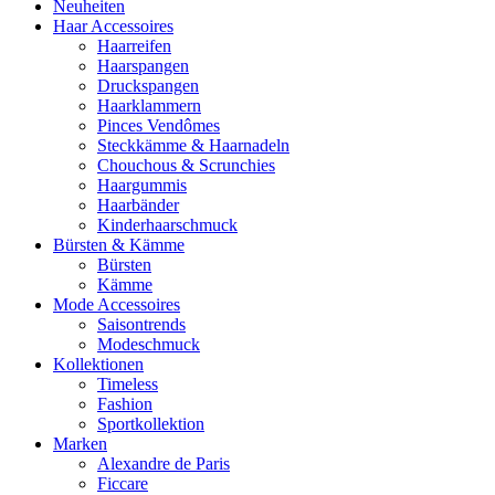
Neuheiten
Haar Accessoires
Haarreifen
Haarspangen
Druckspangen
Haarklammern
Pinces Vendômes
Steckkämme & Haarnadeln
Chouchous & Scrunchies
Haargummis
Haarbänder
Kinderhaarschmuck
Bürsten & Kämme
Bürsten
Kämme
Mode Accessoires
Saisontrends
Modeschmuck
Kollektionen
Timeless
Fashion
Sportkollektion
Marken
Alexandre de Paris
Ficcare