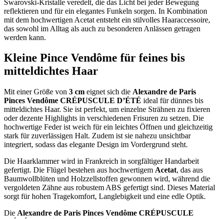
Swarovski-Kristalle veredelt, die das Licht bei jeder Bewegung
reflektieren und für ein elegantes Funkeln sorgen. In Kombination
mit dem hochwertigen Acetat entsteht ein stilvolles Haaraccessoire,
das sowohl im Alltag als auch zu besonderen Anlässen getragen
werden kann.
Kleine Pince Vendôme für feines bis
mitteldichtes Haar
Mit einer Größe von
3 cm
eignet sich die
Alexandre de Paris
Pinces Vendôme CRÉPUSCULE D’ÉTÉ
ideal für dünnes bis
mitteldichtes Haar. Sie ist perfekt, um einzelne Strähnen zu fixieren
oder dezente Highlights in verschiedenen Frisuren zu setzen. Die
hochwertige Feder ist weich für ein leichtes Öffnen und gleichzeitig
stark für zuverlässigen Halt. Zudem ist sie nahezu unsichtbar
integriert, sodass das elegante Design im Vordergrund steht.
Die Haarklammer wird in Frankreich in sorgfältiger Handarbeit
gefertigt. Die Flügel bestehen aus hochwertigem
Acetat
, das aus
Baumwollblüten und Holzzellstoffen gewonnen wird, während die
vergoldeten Zähne aus robustem ABS gefertigt sind. Dieses Material
sorgt für hohen Tragekomfort, Langlebigkeit und eine edle Optik.
Die
Alexandre de Paris Pinces Vendôme CRÉPUSCULE