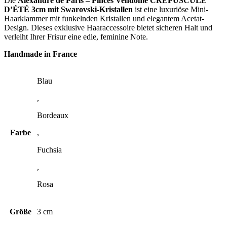
Die
Alexandre de Paris – Pinces Vendôme CRÉPUSCULE
D’ÉTÉ 3cm mit Swarovski-Kristallen
ist eine luxuriöse Mini-
Haarklammer mit funkelnden Kristallen und elegantem Acetat-
Design. Dieses exklusive Haaraccessoire bietet sicheren Halt und
verleiht Ihrer Frisur eine edle, feminine Note.
Handmade in France
Blau
,
Bordeaux
Farbe
,
Fuchsia
,
Rosa
Größe
3 cm