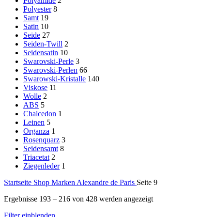
Polyamide
2
Polyester
8
Samt
19
Satin
10
Seide
27
Seiden-Twill
2
Seidensatin
10
Swarovski-Perle
3
Swarovski-Perlen
66
Swarowski-Kristalle
140
Viskose
11
Wolle
2
ABS
5
Chalcedon
1
Leinen
5
Organza
1
Rosenquarz
3
Seidensamt
8
Triacetat
2
Ziegenleder
1
Startseite
Shop
Marken
Alexandre de Paris
Seite 9
Ergebnisse 193 – 216 von 428 werden angezeigt
Filter einblenden