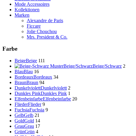
Mode Accessoires
Kollektionen
Marken
Alexandre de Paris
Ficcare
Jolie Chouchou
Mrs. President & Co.
Farbe
Beige
Beige
111
Beige/Schwarz
Beige/Schwarz
2
Blau
Blau
16
Bordeaux
Bordeaux
34
Braun
Braun
94
Dunkelviolett
Dunkelviolett
2
Dunkles Pink
Dunkles Pink
1
Elfenbeinfarbe
Elfenbeinfarbe
20
Flieder
Flieder
9
Fuchsia
Fuchsia
9
Gelb
Gelb
21
Gold
Gold
14
Grau
Grau
17
Grün
Grün
4