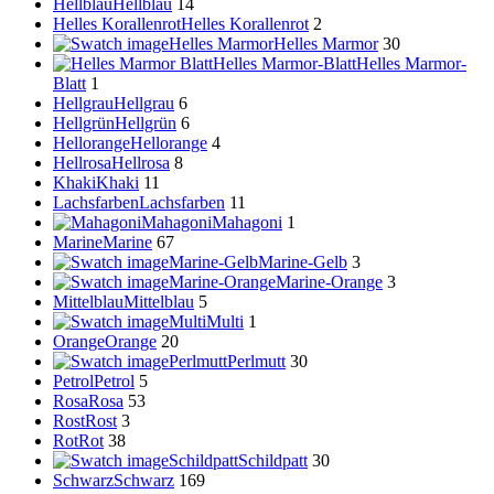
Hellblau
Hellblau
14
Helles Korallenrot
Helles Korallenrot
2
Helles Marmor
Helles Marmor
30
Helles Marmor-Blatt
Helles Marmor-
Blatt
1
Hellgrau
Hellgrau
6
Hellgrün
Hellgrün
6
Hellorange
Hellorange
4
Hellrosa
Hellrosa
8
Khaki
Khaki
11
Lachsfarben
Lachsfarben
11
Mahagoni
Mahagoni
1
Marine
Marine
67
Marine-Gelb
Marine-Gelb
3
Marine-Orange
Marine-Orange
3
Mittelblau
Mittelblau
5
Multi
Multi
1
Orange
Orange
20
Perlmutt
Perlmutt
30
Petrol
Petrol
5
Rosa
Rosa
53
Rost
Rost
3
Rot
Rot
38
Schildpatt
Schildpatt
30
Schwarz
Schwarz
169