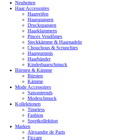
Neuheiten
Haar Accessoires
Haarreifen
Haarspangen
Druckspangen
Haarklammern
Pinces Vendômes
Steckkämme & Haarnadeln
Chouchous & Scrunchies
Haargummis
Haarbänder
Kinderhaarschmuck
Bürsten & Kämme
Bürsten
Kämme
Mode Accessoires
Saisontrends
Modeschmuck
Kollektionen
Timeless
Fashion
Sportkollektion
Marken
Alexandre de Paris
Ficcare