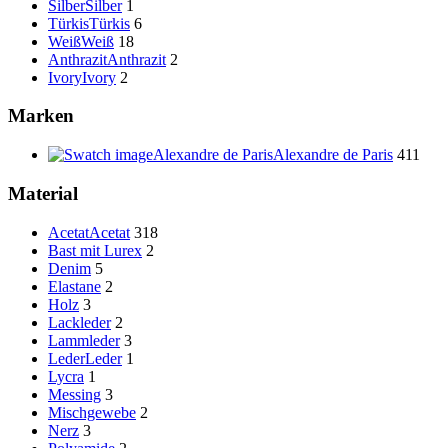
Silber
Silber
1
Türkis
Türkis
6
Weiß
Weiß
18
Anthrazit
Anthrazit
2
Ivory
Ivory
2
Marken
Alexandre de Paris
Alexandre de Paris
411
Material
Acetat
Acetat
318
Bast mit Lurex
2
Denim
5
Elastane
2
Holz
3
Lackleder
2
Lammleder
3
Leder
Leder
1
Lycra
1
Messing
3
Mischgewebe
2
Nerz
3