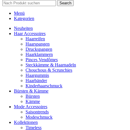
Search
Menü
Kategorien
Neuheiten
Haar Accessoires
Haarreifen
Haarspangen
Druckspangen
Haarklammern
Pinces Vendômes
Steckkämme & Haarnadeln
Chouchous & Scrunchies
Haargummis
Haarbänder
Kinderhaarschmuck
Bürsten & Kämme
Bürsten
Kämme
Mode Accessoires
Saisontrends
Modeschmuck
Kollektionen
Timeless