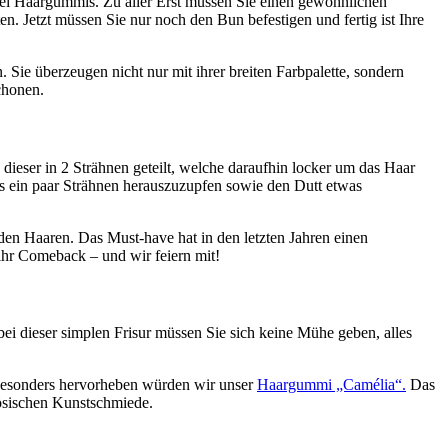
zwei Haargummis. Zu aller Erst müssen Sie einen gewöhnlichen
en.
Jetzt müssen Sie nur noch den Bun befestigen und fertig ist Ihre
 Sie überzeugen nicht nur mit ihrer breiten Farbpalette, sondern
chonen.
ieser in 2 Strähnen geteilt, welche daraufhin locker um das Haar
s ein paar Strähnen herauszuzupfen sowie den Dutt etwas
den Haaren. Das Must-have hat in den letzten Jahren einen
 ihr Comeback – und wir feiern mit!
bei dieser simplen Frisur müssen Sie sich keine Mühe geben, alles
Besonders hervorheben würden wir unser
Haargummi „Camélia“.
Das
zösischen Kunstschmiede.