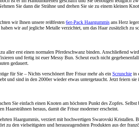
Dennoch ist er im Handumdrehen geschafft und Sie benötigen lediglich 
Nehmen
Sie
dann
die
Strähne
und
drehen
Sie
sie
zu
einem
kleinen
Knot
öchten wir Ihnen unsere reißfesten
6er-Pack Haargummis
ans Herz legen.
 haben wir auf jegliche Metalle verzichtet, um das Haar zusätzlich zu s
u aller erst einen normalen Pferdeschwanz binden. Anschließend wird d
eren und fertig ist euer Messy Bun. Scheut euch nicht gegebenenfall
inuten gedauert.
ige für Sie – Nichts verschönert Ihre Frisur mehr als ein
Scrunchie
in 
ebt und sind in den 2000er wieder etwas untergetaucht. Jetzt feiern sie
 Machen Sie einfach einen Knoten am höchsten Punkt des Zopfes. Selbst 
 Haarsträhnen heraus, damit die Frisur moderner erscheint.
ehrten Haargummis, verziert mit hochwertigen Swarovski Kristallen. 
rt zu den vielseitigsten und herausragendsten Produkten aus der fran