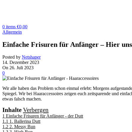
0
items
€
0,00
Allgemein
Einfache Frisuren für Anfänger – Hier uns
Posted by
Netshaper
14. Dezember 2023
On 26. Juli 2023
0
Wir alle haben das Problem schon einmal erlebt: Morgens aufgestande
Spiegel. Wir bei Haaraccessoires zeigen euch zeitsparende und einfac
etwas falsch machen.
Inhalte
Verbergen
1
Einfache Frisuren für Anfänger - der Dutt
1.1
1. Ballerina Dutt
1.2
2. Messy Bun
1.3
3. High Bun