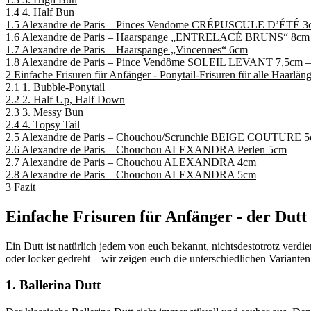
1.4
4. Half Bun
1.5
Alexandre de Paris – Pinces Vendome CRÉPUSCULE D’ÉTÉ 3
1.6
Alexandre de Paris – Haarspange „ENTRELACÉ BRUNS“ 8cm
1.7
Alexandre de Paris – Haarspange „Vincennes“ 6cm
1.8
Alexandre de Paris – Pince Vendôme SOLEIL LEVANT 7,5cm – 
2
Einfache Frisuren für Anfänger - Ponytail-Frisuren für alle Haarlän
2.1
1. Bubble-Ponytail
2.2
2. Half Up, Half Down
2.3
3. Messy Bun
2.4
4. Topsy Tail
2.5
Alexandre de Paris – Chouchou/Scrunchie BEIGE COUTURE 
2.6
Alexandre de Paris – Chouchou ALEXANDRA Perlen 5cm
2.7
Alexandre de Paris – Chouchou ALEXANDRA 4cm
2.8
Alexandre de Paris – Chouchou ALEXANDRA 5cm
3
Fazit
Einfache Frisuren für Anfänger - der Dutt
Ein Dutt ist natürlich jedem von euch bekannt, nichtsdestotrotz verdien
oder locker gedreht – wir zeigen euch die unterschiedlichen Varianten
1. Ballerina Dutt