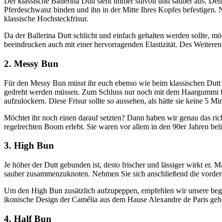
Der klassische Ballerina Dutt sieht immer stilvoll und sauber aus. 
Pferdeschwanz binden und ihn in der Mitte Ihres Kopfes befestigen.
klassische Hochsteckfrisur.
Da der Ballerina Dutt schlicht und einfach gehalten werden sollte, m
beeindrucken auch mit einer hervorragenden Elastizität. Des Weiteren
2. Messy Bun
Für den Messy Bun müsst ihr euch ebenso wie beim klassischen Dutt z
gedreht werden müssen. Zum Schluss nur noch mit dem Haargummi fixi
aufzulockern. Diese Frisur sollte so aussehen, als hätte sie keine 5 M
Möchtet ihr noch einen darauf setzten? Dann haben wir genau das richt
regelrechten Boom erlebt. Sie waren vor allem in den 90er Jahren beli
3. High Bun
Je höher der Dutt gebunden ist, desto frischer und lässiger wirkt er.
sauber zusammenzuknoten. Nehmen Sie sich anschließend die vorderen
Um den High Bun zusätzlich aufzupeppen, empfehlen wir unsere beg
ikonische Design der Camélia aus dem Hause Alexandre de Paris gehö
4. Half Bun