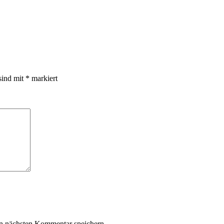
sind mit
*
markiert
n nächsten Kommentar speichern.