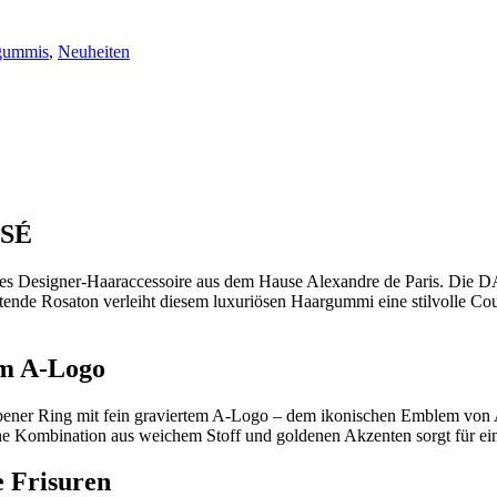
gummis
,
Neuheiten
SSÉ
ives Designer-Haaraccessoire aus dem Hause
Alexandre de Paris
. Die D
htende Rosaton verleiht diesem luxuriösen Haargummi eine stilvolle Co
em A-Logo
rbener Ring mit fein graviertem A-Logo – dem ikonischen Emblem von Al
che Kombination aus weichem Stoff und goldenen Akzenten sorgt für e
e Frisuren