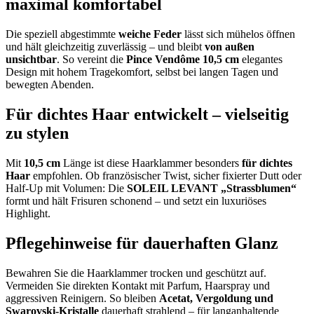
maximal komfortabel
Die speziell abgestimmte
weiche Feder
lässt sich mühelos öffnen
und hält gleichzeitig zuverlässig – und bleibt
von außen
unsichtbar
. So vereint die
Pince Vendôme 10,5 cm
elegantes
Design mit hohem Tragekomfort, selbst bei langen Tagen und
bewegten Abenden.
Für dichtes Haar entwickelt – vielseitig
zu stylen
Mit
10,5 cm
Länge ist diese Haarklammer besonders
für dichtes
Haar
empfohlen. Ob französischer Twist, sicher fixierter Dutt oder
Half-Up mit Volumen: Die
SOLEIL LEVANT „Strassblumen“
formt und hält Frisuren schonend – und setzt ein luxuriöses
Highlight.
Pflegehinweise für dauerhaften Glanz
Bewahren Sie die Haarklammer trocken und geschützt auf.
Vermeiden Sie direkten Kontakt mit Parfum, Haarspray und
aggressiven Reinigern. So bleiben
Acetat, Vergoldung und
Swarovski-Kristalle
dauerhaft strahlend – für langanhaltende