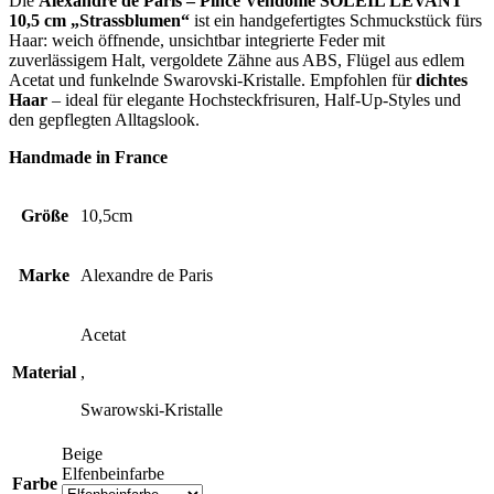
Die
Alexandre de Paris – Pince Vendôme SOLEIL LEVANT
10,5 cm „Strassblumen“
ist ein handgefertigtes Schmuckstück fürs
Haar: weich öffnende, unsichtbar integrierte Feder mit
zuverlässigem Halt, vergoldete Zähne aus ABS, Flügel aus edlem
Acetat und funkelnde Swarovski-Kristalle. Empfohlen für
dichtes
Haar
– ideal für elegante Hochsteckfrisuren, Half-Up-Styles und
den gepflegten Alltagslook.
Handmade in France
Größe
10,5cm
Marke
Alexandre de Paris
Acetat
Material
,
Swarowski-Kristalle
Beige
Elfenbeinfarbe
Farbe