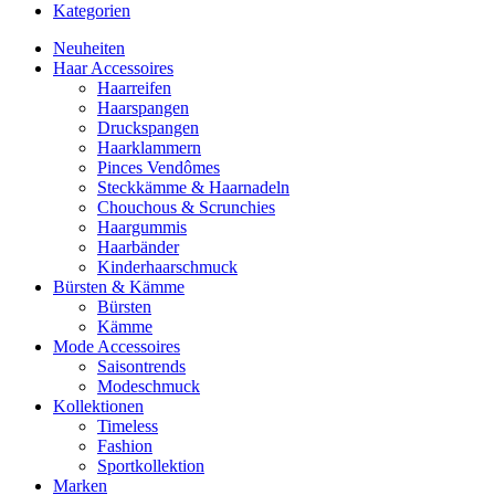
Kategorien
Neuheiten
Haar Accessoires
Haarreifen
Haarspangen
Druckspangen
Haarklammern
Pinces Vendômes
Steckkämme & Haarnadeln
Chouchous & Scrunchies
Haargummis
Haarbänder
Kinderhaarschmuck
Bürsten & Kämme
Bürsten
Kämme
Mode Accessoires
Saisontrends
Modeschmuck
Kollektionen
Timeless
Fashion
Sportkollektion
Marken