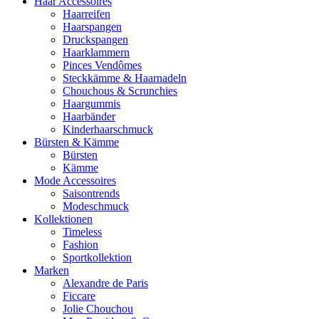
Haar Accessoires
Haarreifen
Haarspangen
Druckspangen
Haarklammern
Pinces Vendômes
Steckkämme & Haarnadeln
Chouchous & Scrunchies
Haargummis
Haarbänder
Kinderhaarschmuck
Bürsten & Kämme
Bürsten
Kämme
Mode Accessoires
Saisontrends
Modeschmuck
Kollektionen
Timeless
Fashion
Sportkollektion
Marken
Alexandre de Paris
Ficcare
Jolie Chouchou