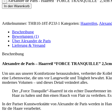
Alexandre de Paris - Haarreif "FORCE TRANQUILLE" 2,5cm
In den Warenkorb
Artikelnummer:
THB10-18T-P23J-1
Kategorien:
Haarreifen
,
Alexand
Beschreibung
Bewertungen (1)
Über Alexandre de Paris
Lieferung & Versand
Beschreibung
Alexandre de Paris – Haarreif “FORCE TRANQUILLE” 2,5cm
Um uns aus unserer Komfortzone herauszuholen, verbreitet die Kollekt
eine Lebensweise, die uns vor Langeweile und Trägheit bewahrt. Klass
modernes Volumen – und dieses Detail verändert alles.
Der „Force Tranquille“-Haarreif ist ein echter Dauerbrenner im
Haar zu halten und ihm einen Hauch von Flair zu verleihen. Es i
In der Pariser Kunstwerkstätte von Alexandre de Paris werden in H
für die Haare verarbeitet.