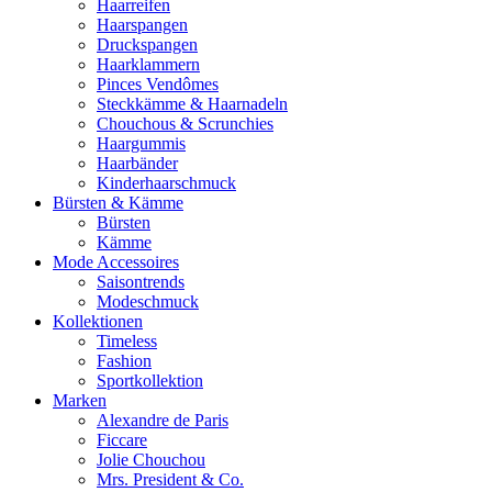
Haarreifen
Haarspangen
Druckspangen
Haarklammern
Pinces Vendômes
Steckkämme & Haarnadeln
Chouchous & Scrunchies
Haargummis
Haarbänder
Kinderhaarschmuck
Bürsten & Kämme
Bürsten
Kämme
Mode Accessoires
Saisontrends
Modeschmuck
Kollektionen
Timeless
Fashion
Sportkollektion
Marken
Alexandre de Paris
Ficcare
Jolie Chouchou
Mrs. President & Co.