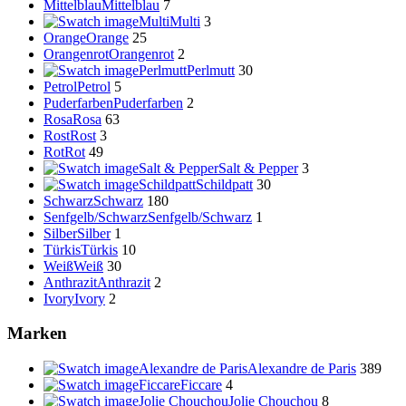
Mittelblau
Mittelblau
7
Multi
Multi
3
Orange
Orange
25
Orangenrot
Orangenrot
2
Perlmutt
Perlmutt
30
Petrol
Petrol
5
Puderfarben
Puderfarben
2
Rosa
Rosa
63
Rost
Rost
3
Rot
Rot
49
Salt & Pepper
Salt & Pepper
3
Schildpatt
Schildpatt
30
Schwarz
Schwarz
180
Senfgelb/Schwarz
Senfgelb/Schwarz
1
Silber
Silber
1
Türkis
Türkis
10
Weiß
Weiß
30
Anthrazit
Anthrazit
2
Ivory
Ivory
2
Marken
Alexandre de Paris
Alexandre de Paris
389
Ficcare
Ficcare
4
Jolie Chouchou
Jolie Chouchou
8