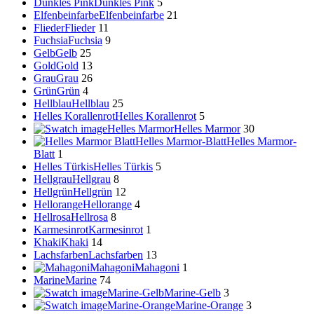
Dunkles Pink
Dunkles Pink
5
Elfenbeinfarbe
Elfenbeinfarbe
21
Flieder
Flieder
11
Fuchsia
Fuchsia
9
Gelb
Gelb
25
Gold
Gold
13
Grau
Grau
26
Grün
Grün
4
Hellblau
Hellblau
25
Helles Korallenrot
Helles Korallenrot
5
Helles Marmor
Helles Marmor
30
Helles Marmor-Blatt
Helles Marmor-
Blatt
1
Helles Türkis
Helles Türkis
5
Hellgrau
Hellgrau
8
Hellgrün
Hellgrün
12
Hellorange
Hellorange
4
Hellrosa
Hellrosa
8
Karmesinrot
Karmesinrot
1
Khaki
Khaki
14
Lachsfarben
Lachsfarben
13
Mahagoni
Mahagoni
1
Marine
Marine
74
Marine-Gelb
Marine-Gelb
3
Marine-Orange
Marine-Orange
3