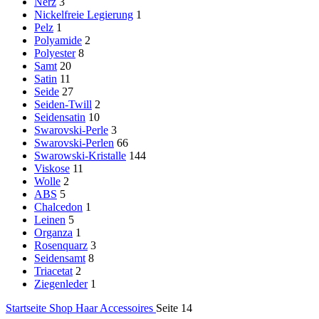
Nerz
3
Nickelfreie Legierung
1
Pelz
1
Polyamide
2
Polyester
8
Samt
20
Satin
11
Seide
27
Seiden-Twill
2
Seidensatin
10
Swarovski-Perle
3
Swarovski-Perlen
66
Swarowski-Kristalle
144
Viskose
11
Wolle
2
ABS
5
Chalcedon
1
Leinen
5
Organza
1
Rosenquarz
3
Seidensamt
8
Triacetat
2
Ziegenleder
1
Startseite
Shop
Haar Accessoires
Seite 14