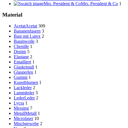
Mrs. President & Co
Mrs. President & Co
1
Material
Acetat
Acetat
309
Bananenfasern
3
Bast mit Lurex
2
Baumwolle
3
Chenille
1
Denim
5
Elastane
2
Emailliert
1
Glaskristall
1
Glasperlen
1
Gummi
1
Kunstblumen
1
Lackleder
2
Lammleder
3
Leder
Leder
2
Lycra
1
Messing
7
Metall
Metall
1
Microfaser
10
Mischgewebe
2