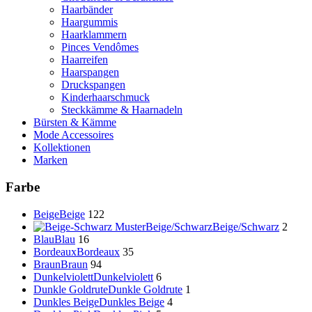
Haarbänder
Haargummis
Haarklammern
Pinces Vendômes
Haarreifen
Haarspangen
Druckspangen
Kinderhaarschmuck
Steckkämme & Haarnadeln
Bürsten & Kämme
Mode Accessoires
Kollektionen
Marken
Farbe
Beige
Beige
122
Beige/Schwarz
Beige/Schwarz
2
Blau
Blau
16
Bordeaux
Bordeaux
35
Braun
Braun
94
Dunkelviolett
Dunkelviolett
6
Dunkle Goldrute
Dunkle Goldrute
1
Dunkles Beige
Dunkles Beige
4