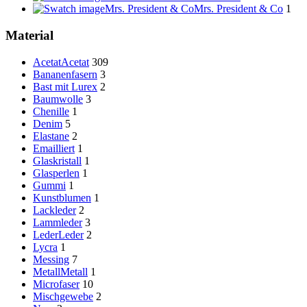
Mrs. President & Co
Mrs. President & Co
1
Material
Acetat
Acetat
309
Bananenfasern
3
Bast mit Lurex
2
Baumwolle
3
Chenille
1
Denim
5
Elastane
2
Emailliert
1
Glaskristall
1
Glasperlen
1
Gummi
1
Kunstblumen
1
Lackleder
2
Lammleder
3
Leder
Leder
2
Lycra
1
Messing
7
Metall
Metall
1
Microfaser
10
Mischgewebe
2