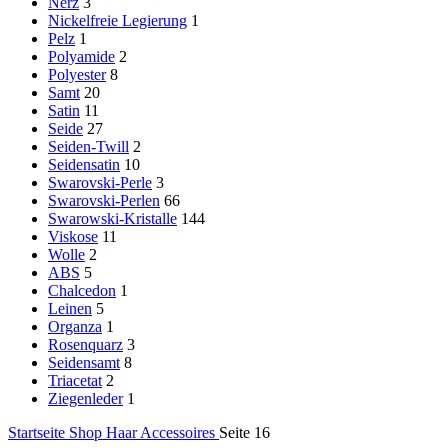
Nerz
3
Nickelfreie Legierung
1
Pelz
1
Polyamide
2
Polyester
8
Samt
20
Satin
11
Seide
27
Seiden-Twill
2
Seidensatin
10
Swarovski-Perle
3
Swarovski-Perlen
66
Swarowski-Kristalle
144
Viskose
11
Wolle
2
ABS
5
Chalcedon
1
Leinen
5
Organza
1
Rosenquarz
3
Seidensamt
8
Triacetat
2
Ziegenleder
1
Startseite
Shop
Haar Accessoires
Seite 16