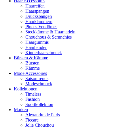
Haar Accessoires
Haarreifen
Haarspangen
Druckspangen
Haarklammern
Pinces Vendômes
Steckkämme & Haarnadeln
Chouchous & Scrunchies
Haargummis
Haarbänder
Kinderhaarschmuck
Bürsten & Kämme
Bürsten
Kämme
Mode Accessoires
Saisontrends
Modeschmuck
Kollektionen
Timeless
Fashion
Sportkollektion
Marken
Alexandre de Paris
Ficcare
Jolie Chouchou