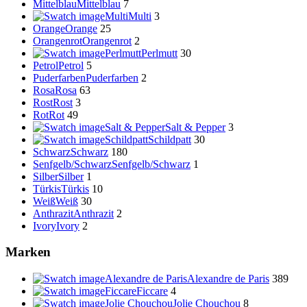
Mittelblau
Mittelblau
7
Multi
Multi
3
Orange
Orange
25
Orangenrot
Orangenrot
2
Perlmutt
Perlmutt
30
Petrol
Petrol
5
Puderfarben
Puderfarben
2
Rosa
Rosa
63
Rost
Rost
3
Rot
Rot
49
Salt & Pepper
Salt & Pepper
3
Schildpatt
Schildpatt
30
Schwarz
Schwarz
180
Senfgelb/Schwarz
Senfgelb/Schwarz
1
Silber
Silber
1
Türkis
Türkis
10
Weiß
Weiß
30
Anthrazit
Anthrazit
2
Ivory
Ivory
2
Marken
Alexandre de Paris
Alexandre de Paris
389
Ficcare
Ficcare
4
Jolie Chouchou
Jolie Chouchou
8