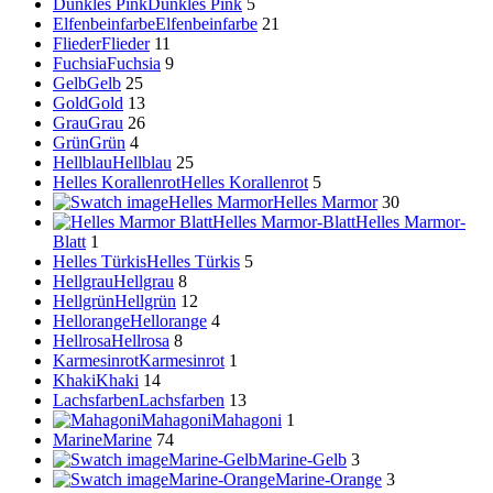
Dunkles Pink
Dunkles Pink
5
Elfenbeinfarbe
Elfenbeinfarbe
21
Flieder
Flieder
11
Fuchsia
Fuchsia
9
Gelb
Gelb
25
Gold
Gold
13
Grau
Grau
26
Grün
Grün
4
Hellblau
Hellblau
25
Helles Korallenrot
Helles Korallenrot
5
Helles Marmor
Helles Marmor
30
Helles Marmor-Blatt
Helles Marmor-
Blatt
1
Helles Türkis
Helles Türkis
5
Hellgrau
Hellgrau
8
Hellgrün
Hellgrün
12
Hellorange
Hellorange
4
Hellrosa
Hellrosa
8
Karmesinrot
Karmesinrot
1
Khaki
Khaki
14
Lachsfarben
Lachsfarben
13
Mahagoni
Mahagoni
1
Marine
Marine
74
Marine-Gelb
Marine-Gelb
3
Marine-Orange
Marine-Orange
3