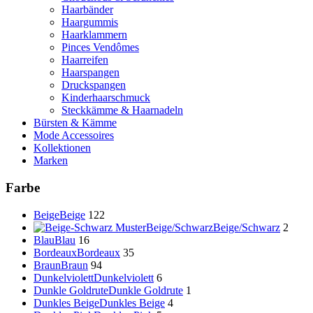
Haarbänder
Haargummis
Haarklammern
Pinces Vendômes
Haarreifen
Haarspangen
Druckspangen
Kinderhaarschmuck
Steckkämme & Haarnadeln
Bürsten & Kämme
Mode Accessoires
Kollektionen
Marken
Farbe
Beige
Beige
122
Beige/Schwarz
Beige/Schwarz
2
Blau
Blau
16
Bordeaux
Bordeaux
35
Braun
Braun
94
Dunkelviolett
Dunkelviolett
6
Dunkle Goldrute
Dunkle Goldrute
1
Dunkles Beige
Dunkles Beige
4