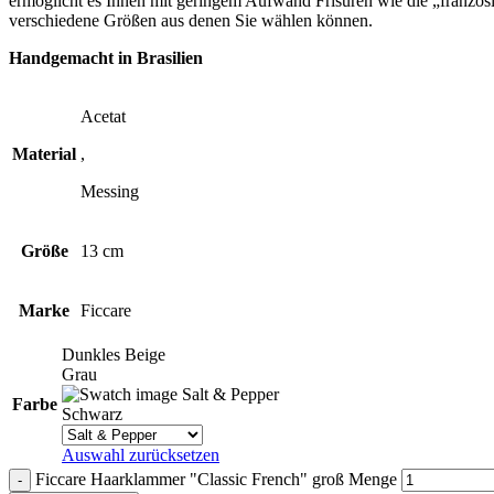
ermöglicht es Ihnen mit geringem Aufwand Frisuren wie die „französisc
verschiedene Größen aus denen Sie wählen können.
Handgemacht in Brasilien
Acetat
Material
,
Messing
Größe
13 cm
Marke
Ficcare
Dunkles Beige
Grau
Salt & Pepper
Farbe
Schwarz
Auswahl zurücksetzen
Ficcare Haarklammer "Classic French" groß Menge