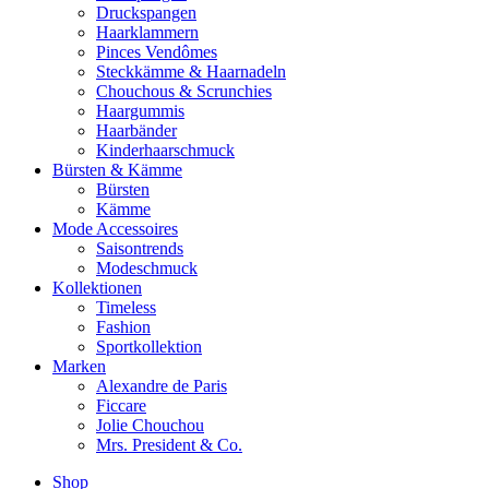
Druckspangen
Haarklammern
Pinces Vendômes
Steckkämme & Haarnadeln
Chouchous & Scrunchies
Haargummis
Haarbänder
Kinderhaarschmuck
Bürsten & Kämme
Bürsten
Kämme
Mode Accessoires
Saisontrends
Modeschmuck
Kollektionen
Timeless
Fashion
Sportkollektion
Marken
Alexandre de Paris
Ficcare
Jolie Chouchou
Mrs. President & Co.
Shop