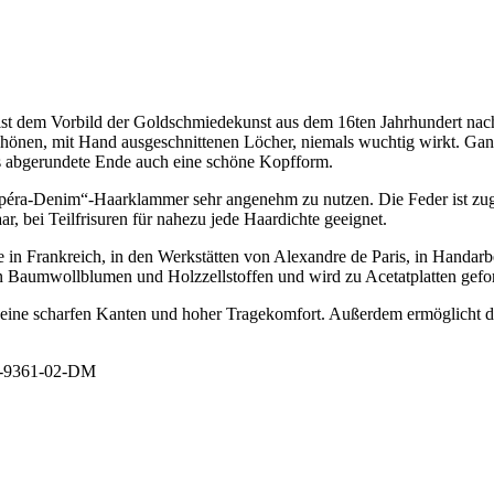
t dem Vorbild der Goldschmiedekunst aus dem 16ten Jahrhundert nach
önen, mit Hand ausgeschnittenen Löcher, niemals wuchtig wirkt. Ganz 
as abgerundete Ende auch eine schöne Kopfform.
péra-Denim“-Haarklammer sehr angenehm zu nutzen. Die Feder ist zugle
aar, bei Teilfrisuren für nahezu jede Haardichte geeignet.
n Frankreich, in den Werkstätten von Alexandre de Paris, in Handarbei
en Baumwollblumen und Holzzellstoffen und wird zu Acetatplatten gefo
keine scharfen Kanten und hoher Tragekomfort. Außerdem ermöglicht da