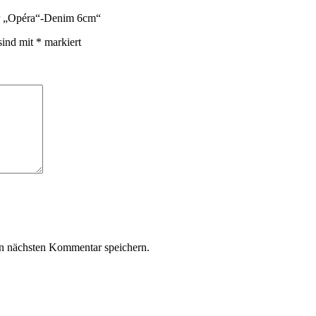
er „Opéra“-Denim 6cm“
sind mit
*
markiert
n nächsten Kommentar speichern.