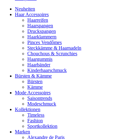
Neuheiten
Haar Accessoires
Haarreifen
Haarspangen
Druckspangen
Haarklammern
Pinces Vendômes
Steckkämme & Haarnadeln
Chouchous & Scrunchies
Haargummis
Haarbänder
Kinderhaarschmuck
Bürsten & Kämme
Bürsten
Kämme
Mode Accessoires
Saisontrends
Modeschmuck
Kollektionen
Timeless
Fashion
Sportkollektion
Marken
Alexandre de Paris