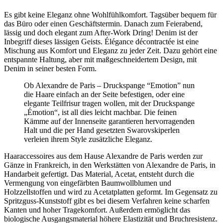
Es gibt keine Eleganz ohne Wohlfühlkomfort. Tagsüber bequem für
das Büro oder einen Geschäftstermin. Danach zum Feierabend,
lässig und doch elegant zum After-Work Dring! Denim ist der
Inbegriff dieses lässigen Geists. Élégance décontractée ist eine
Mischung aus Komfort und Eleganz zu jeder Zeit. Dazu gehört eine
entspannte Haltung, aber mit maßgeschneidertem Design, mit
Denim in seiner besten Form.
Ob Alexandre de Paris – Druckspange “Emotion” nun
die Haare einfach an der Seite befestigen, oder eine
elegante Teilfrisur tragen wollen, mit der Druckspange
„Émotion“, ist all dies leicht machbar. Die feinen
Kämme auf der Innenseite garantieren hervorragenden
Halt und die per Hand gesetzten Swarovskiperlen
verleien ihrem Style zusätzliche Eleganz.
Haaraccessoires aus dem Hause Alexandre de Paris werden zur
Gänze in Frankreich, in den Werkstätten von Alexandre de Paris, in
Handarbeit gefertigt. Das Material, Acetat, entsteht durch die
Vermengung von eingefärbten Baumwollblumen und
Holzzellstoffen und wird zu Acetatplatten geformt. Im Gegensatz zu
Spritzguss-Kunststoff gibt es bei diesem Verfahren keine scharfen
Kanten und hoher Tragekomfort. Außerdem ermöglicht das
biologische Ausgangsmaterial höhere Elastizität und Bruchresistenz.