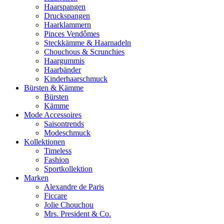
Haarspangen
Druckspangen
Haarklammern
Pinces Vendômes
Steckkämme & Haarnadeln
Chouchous & Scrunchies
Haargummis
Haarbänder
Kinderhaarschmuck
Bürsten & Kämme
Bürsten
Kämme
Mode Accessoires
Saisontrends
Modeschmuck
Kollektionen
Timeless
Fashion
Sportkollektion
Marken
Alexandre de Paris
Ficcare
Jolie Chouchou
Mrs. President & Co.