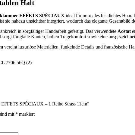
ablen Halt
aarklammer EFFETS SPÉCIAUX
ideal für normales bis dichtes Haar.
ist sie nahezu unsichtbar integriert, wodurch das elegante Gesamtbild d
ankreich in sorgfältiger Handarbeit gefertigt. Das verwendete
Acetat
en
al sorgt für glatte Kanten, hohen Tragekomfort sowie eine ausgezeichnet
cm
vereint luxuriöse Materialien, funkelnde Details und französische H
mmer EFFETS SPÉCIAUX – 1 Reihe Strass 11cm“
sind mit
*
markiert