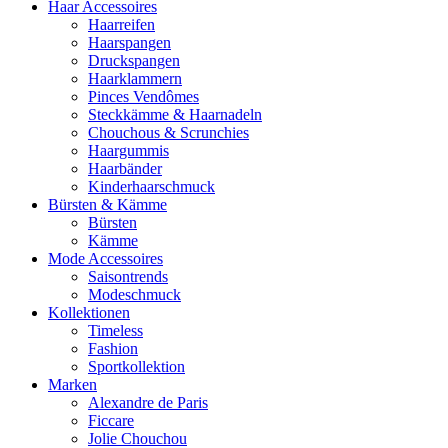
Haar Accessoires
Haarreifen
Haarspangen
Druckspangen
Haarklammern
Pinces Vendômes
Steckkämme & Haarnadeln
Chouchous & Scrunchies
Haargummis
Haarbänder
Kinderhaarschmuck
Bürsten & Kämme
Bürsten
Kämme
Mode Accessoires
Saisontrends
Modeschmuck
Kollektionen
Timeless
Fashion
Sportkollektion
Marken
Alexandre de Paris
Ficcare
Jolie Chouchou