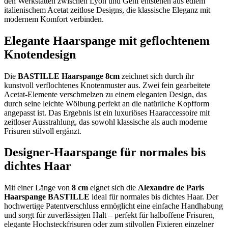
den Werkstätten zwischen Lyon und Genf entstehen aus edlem
italienischem Acetat zeitlose Designs, die klassische Eleganz mit
modernem Komfort verbinden.
Elegante Haarspange mit geflochtenem
Knotendesign
Die
BASTILLE Haarspange 8cm
zeichnet sich durch ihr
kunstvoll verflochtenes Knotenmuster aus. Zwei fein gearbeitete
Acetat-Elemente verschmelzen zu einem eleganten Design, das
durch seine leichte Wölbung perfekt an die natürliche Kopfform
angepasst ist. Das Ergebnis ist ein luxuriöses Haaraccessoire mit
zeitloser Ausstrahlung, das sowohl klassische als auch moderne
Frisuren stilvoll ergänzt.
Designer-Haarspange für normales bis
dichtes Haar
Mit einer Länge von
8 cm
eignet sich die
Alexandre de Paris
Haarspange BASTILLE
ideal für normales bis dichtes Haar. Der
hochwertige Patentverschluss ermöglicht eine einfache Handhabung
und sorgt für zuverlässigen Halt – perfekt für halboffene Frisuren,
elegante Hochsteckfrisuren oder zum stilvollen Fixieren einzelner