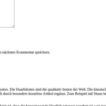
n nächsten Kommentar speichern.
ires. Die Haarbürsten sind die qualitativ besten der Welt. Die klassi
 durch besonders luxuriöse Artikel ergänzt. Zum Beispiel mit Strass 
is ist, dass die hervorragende Qualität genauso gegeben ist, wie auch