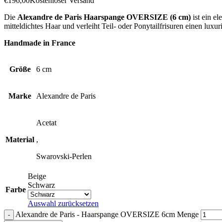
€
196,00
Kostenloser Versand
Die
Alexandre de Paris Haarspange OVERSIZE (6 cm)
ist ein e
mitteldichtes Haar und verleiht Teil- oder Ponytailfrisuren einen luxu
Handmade in France
Größe
6 cm
Marke
Alexandre de Paris
Acetat
Material
,
Swarovski-Perlen
Beige
Schwarz
Farbe
Auswahl zurücksetzen
Alexandre de Paris - Haarspange OVERSIZE 6cm Menge