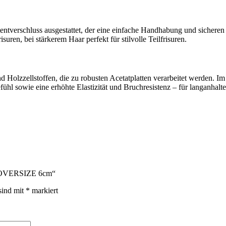
entverschluss ausgestattet, der eine einfache Handhabung und sicheren 
isuren, bei stärkerem Haar perfekt für stilvolle Teilfrisuren.
 Holzzellstoffen, die zu robusten Acetatplatten verarbeitet werden. I
ühl sowie eine erhöhte Elastizität und Bruchresistenz – für langanhal
ge OVERSIZE 6cm“
sind mit
*
markiert