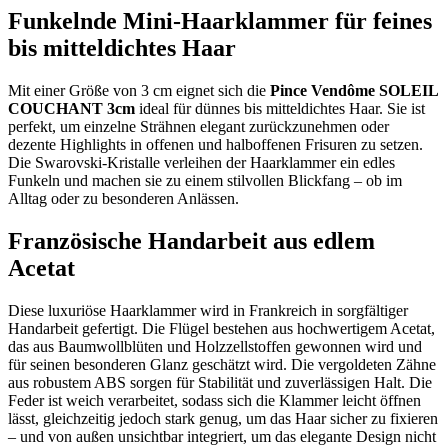
Funkelnde Mini-Haarklammer für feines
bis mitteldichtes Haar
Mit einer Größe von 3 cm eignet sich die
Pince Vendôme SOLEIL
COUCHANT 3cm
ideal für dünnes bis mitteldichtes Haar. Sie ist
perfekt, um einzelne Strähnen elegant zurückzunehmen oder
dezente Highlights in offenen und halboffenen Frisuren zu setzen.
Die Swarovski-Kristalle verleihen der Haarklammer ein edles
Funkeln und machen sie zu einem stilvollen Blickfang – ob im
Alltag oder zu besonderen Anlässen.
Französische Handarbeit aus edlem
Acetat
Diese luxuriöse Haarklammer wird in Frankreich in sorgfältiger
Handarbeit gefertigt. Die Flügel bestehen aus hochwertigem Acetat,
das aus Baumwollblüten und Holzzellstoffen gewonnen wird und
für seinen besonderen Glanz geschätzt wird. Die vergoldeten Zähne
aus robustem ABS sorgen für Stabilität und zuverlässigen Halt. Die
Feder ist weich verarbeitet, sodass sich die Klammer leicht öffnen
lässt, gleichzeitig jedoch stark genug, um das Haar sicher zu fixieren
– und von außen unsichtbar integriert, um das elegante Design nicht