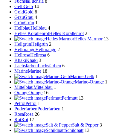
Fuchsia
Fuchsia
8
Gelb
Gelb
14
Gold
Gold
6
Grau
Grau
4
Grün
Grün
1
Hellblau
Hellblau
4
Helles Korallenrot
Helles Korallenrot
2
Helles Marmor
Helles Marmor
13
Hellgrün
Hellgrün
2
Hellorange
Hellorange
2
Hellrosa
Hellrosa
6
Khaki
Khaki
3
Lachsfarben
Lachsfarben
6
Marine
Marine
18
Marine-Gelb
Marine-Gelb
1
Marine-Orange
Marine-Orange
1
Mittelblau
Mittelblau
1
Orange
Orange
16
Perlmutt
Perlmutt
13
Petrol
Petrol
1
Puderfarben
Puderfarben
1
Rosa
Rosa
26
Rot
Rot
17
Salt & Pepper
Salt & Pepper
3
Schildpatt
Schildpatt
13