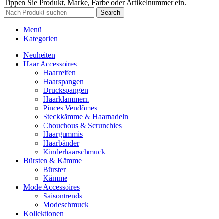
Tippen Sie Produkt, Marke, Farbe oder Artikelnummer ein.
Search
Menü
Kategorien
Neuheiten
Haar Accessoires
Haarreifen
Haarspangen
Druckspangen
Haarklammern
Pinces Vendômes
Steckkämme & Haarnadeln
Chouchous & Scrunchies
Haargummis
Haarbänder
Kinderhaarschmuck
Bürsten & Kämme
Bürsten
Kämme
Mode Accessoires
Saisontrends
Modeschmuck
Kollektionen