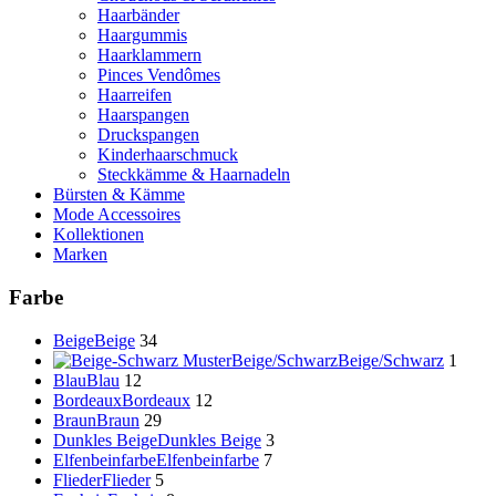
Haarbänder
Haargummis
Haarklammern
Pinces Vendômes
Haarreifen
Haarspangen
Druckspangen
Kinderhaarschmuck
Steckkämme & Haarnadeln
Bürsten & Kämme
Mode Accessoires
Kollektionen
Marken
Farbe
Beige
Beige
34
Beige/Schwarz
Beige/Schwarz
1
Blau
Blau
12
Bordeaux
Bordeaux
12
Braun
Braun
29
Dunkles Beige
Dunkles Beige
3
Elfenbeinfarbe
Elfenbeinfarbe
7
Flieder
Flieder
5