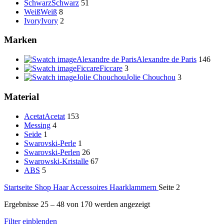
Schwarz
Schwarz
51
Weiß
Weiß
8
Ivory
Ivory
2
Marken
Alexandre de Paris
Alexandre de Paris
146
Ficcare
Ficcare
3
Jolie Chouchou
Jolie Chouchou
3
Material
Acetat
Acetat
153
Messing
4
Seide
1
Swarovski-Perle
1
Swarovski-Perlen
26
Swarowski-Kristalle
67
ABS
5
Startseite
Shop
Haar Accessoires
Haarklammern
Seite 2
Ergebnisse 25 – 48 von 170 werden angezeigt
Filter einblenden