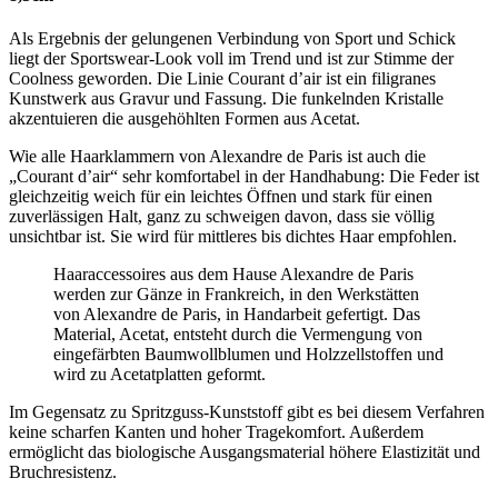
Als Ergebnis der gelungenen Verbindung von Sport und Schick
liegt der Sportswear-Look voll im Trend und ist zur Stimme der
Coolness geworden. Die Linie Courant d’air ist ein filigranes
Kunstwerk aus Gravur und Fassung. Die funkelnden Kristalle
akzentuieren die ausgehöhlten Formen aus Acetat.
Wie alle Haarklammern von Alexandre de Paris ist auch die
„Courant d’air“ sehr komfortabel in der Handhabung: Die Feder ist
gleichzeitig weich für ein leichtes Öffnen und stark für einen
zuverlässigen Halt, ganz zu schweigen davon, dass sie völlig
unsichtbar ist. Sie wird für mittleres bis dichtes Haar empfohlen.
Haaraccessoires aus dem Hause Alexandre de Paris
werden zur Gänze in Frankreich, in den Werkstätten
von Alexandre de Paris, in Handarbeit gefertigt. Das
Material, Acetat, entsteht durch die Vermengung von
eingefärbten Baumwollblumen und Holzzellstoffen und
wird zu Acetatplatten geformt.
Im Gegensatz zu Spritzguss-Kunststoff gibt es bei diesem Verfahren
keine scharfen Kanten und hoher Tragekomfort. Außerdem
ermöglicht das biologische Ausgangsmaterial höhere Elastizität und
Bruchresistenz.