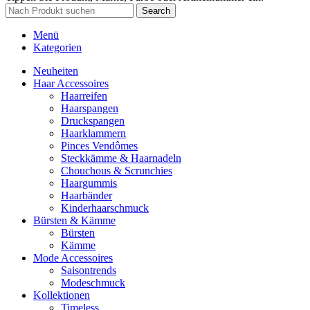
Search
Menü
Kategorien
Neuheiten
Haar Accessoires
Haarreifen
Haarspangen
Druckspangen
Haarklammern
Pinces Vendômes
Steckkämme & Haarnadeln
Chouchous & Scrunchies
Haargummis
Haarbänder
Kinderhaarschmuck
Bürsten & Kämme
Bürsten
Kämme
Mode Accessoires
Saisontrends
Modeschmuck
Kollektionen
Timeless