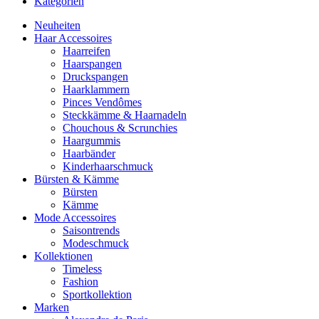
Kategorien
Neuheiten
Haar Accessoires
Haarreifen
Haarspangen
Druckspangen
Haarklammern
Pinces Vendômes
Steckkämme & Haarnadeln
Chouchous & Scrunchies
Haargummis
Haarbänder
Kinderhaarschmuck
Bürsten & Kämme
Bürsten
Kämme
Mode Accessoires
Saisontrends
Modeschmuck
Kollektionen
Timeless
Fashion
Sportkollektion
Marken