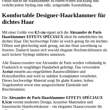
Finish macht die Haarklammer zu einem echten Blickfang und
verleiht jedem Styling eine edle, zeitgemäße Ausstrahlung.
Komfortable Designer-Haarklammer für
dichtes Haar
Mit einer Größe von
8,5 cm
eignet sich die
Alexandre de Paris
Haarklammer EFFETS SPÉCIAUX
ideal für mitteldichtes bis
dichtes Haar. Die hochwertige Feder ist weich genug für ein leichtes
Öffnen und gleichzeitig stark genug, um das Haar zuverlässig zu
fixieren. Dadurch lassen sich sowohl elegante Hochsteckfrisuren als
auch lockere Stylings mühelos umsetzen.
Alle Haaraccessoires von Alexandre de Paris werden vollständig in
Frankreich in sorgfältiger Handarbeit gefertigt. Das verwendete
Acetat
entsteht aus eingefärbten Baumwollblüten und
Holzzellstoffen und wird zu stabilen Acetatplatten verarbeitet.
Dieses hochwertige Material sorgt für glatte Kanten, hohen
Tragekomfort sowie eine ausgezeichnete Elastizität und
Bruchresistenz.
Die
Alexandre de Paris Haarklammer EFFETS SPÉCIAUX
8,5cm
vereint modernes Design, luxuriöse Materialien und
französische Handwerkskunst – ein elegantes Haaraccessoire für