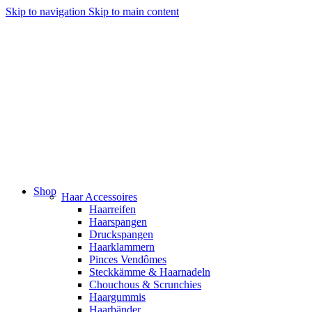
Skip to navigation
Skip to main content
Shop
Haar Accessoires
Haarreifen
Haarspangen
Druckspangen
Haarklammern
Pinces Vendômes
Steckkämme & Haarnadeln
Chouchous & Scrunchies
Haargummis
Haarbänder