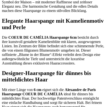
Symbol der Maison – mit moderner Raffinesse und zeitloser
Eleganz neu. Die harmonische Gestaltung und die edlen Details
machen diese Haarspange zu einem stilvollen Blickfang.
Elegante Haarspange mit Kamelienmotiv
und Perle
Die
COEUR DE CAMÉLIA Haarspange 6cm
besticht durch
ihre kunstvoll gestaltete Kamelienblüte mit klaren, ausgewogenen
Linien. Im Zentrum der Blüte befindet sich eine schimmernde Perle,
die von einem filigranen Blumenmotiv umgeben ist. Dieser
raffinierte „Blume in der Blume“-Effekt verleiht dem Design eine
außergewöhnliche Tiefe und unterstreicht die luxuriöse
Ausstrahlung dieses exklusiven Haaraccessoires.
Designer-Haarspange für dünnes bis
mitteldichtes Haar
Mit einer Länge von
6 cm
eignet sich die
Alexandre de Paris
Haarspange COEUR DE CAMÉLIA
ideal für dünnes bis
mitteldichtes Haar. Der hochwertige Patentverschluss ermöglicht
eine einfache Handhabung und sorgt für sicheren Halt. Bei feinem
Haar eignet sich die Haarspange auch hervorragend für