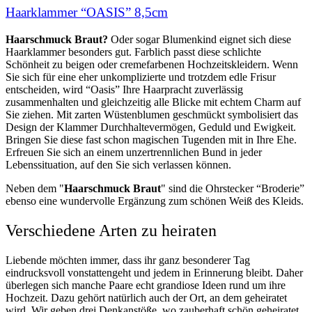
Haarklammer “OASIS” 8,5cm
Haarschmuck Braut?
Oder sogar Blumenkind eignet sich diese
Haarklammer besonders gut. Farblich passt diese schlichte
Schönheit zu beigen oder cremefarbenen Hochzeitskleidern. Wenn
Sie sich für eine eher unkomplizierte und trotzdem edle Frisur
entscheiden, wird “Oasis” Ihre Haarpracht zuverlässig
zusammenhalten und gleichzeitig alle Blicke mit echtem Charm auf
Sie ziehen. Mit zarten Wüstenblumen geschmückt symbolisiert das
Design der Klammer Durchhaltevermögen, Geduld und Ewigkeit.
Bringen Sie diese fast schon magischen Tugenden mit in Ihre Ehe.
Erfreuen Sie sich an einem unzertrennlichen Bund in jeder
Lebenssituation, auf den Sie sich verlassen können.
Neben dem "
Haarschmuck Braut
"
sind die Ohrstecker “Broderie”
ebenso eine wundervolle Ergänzung zum schönen Weiß des Kleids.
Verschiedene Arten zu heiraten
Liebende möchten immer, dass ihr ganz besonderer Tag
eindrucksvoll vonstattengeht und jedem in Erinnerung bleibt. Daher
überlegen sich manche Paare echt grandiose Ideen rund um ihre
Hochzeit. Dazu gehört natürlich auch der Ort, an dem geheiratet
wird. Wir geben drei Denkanstöße, wo zauberhaft schön geheiratet