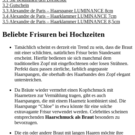
3.2
Gutschein
3.3
Alexandre de Paris – Haarspange LUMINANCE 8cm
3.4
Alexandre de Paris – Haarklammer LUMINANCE 7cm
3.5
Alexandre de Paris – Haarklammer LUMINANCE 8,5cm
Beliebte Frisuren bei Hochzeiten
Tatsächlich scheint es derzeit ein Trend zu sein, dass die Braut
mit einer schlichten, natürlichen Frisur beim Standesamt
erscheint. Hierfür bedienen sie sich manchmal dem
traditionellen Zopf mit eingeflochtenen oder losen Strähnen.
Perfekt dazu passen zierliche, farblich angepasste
Haarspangen, die oberhalb des Haarbandes den Zopf elegant
unterstreichen.
Da Bräute wieder vermehrt einen Kopfschmuck mit
Haarnetzen zur Vermählung tragen, gibt es auch
Haarspangen, die mit einem Haarnetz kombiniert sind. Die
Haarspange “Chloe” in etwa könnte für eine solche
extravagante Frisur verwendet werden. Celebrities scheinen
entsprechenden
Haarschmuck als Braut
besonders zu
bevorzugen.
Die ein oder andere Braut mit langen Haaren möchte ihre