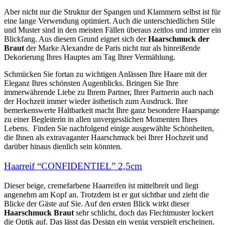
Aber nicht nur die Struktur der Spangen und Klammern selbst ist für
eine lange Verwendung optimiert. Auch die unterschiedlichen Stile
und Muster sind in den meisten Fällen überaus zeitlos und immer ein
Blickfang. Aus diesem Grund eignet sich der
Haarschmuck der
Braut
der Marke Alexandre de Paris nicht nur als hinreißende
Dekorierung Ihres Hauptes am Tag Ihrer Vermählung.
Schmücken Sie fortan zu wichtigen Anlässen Ihre Haare mit der
Eleganz Ihres schönsten Augenblicks. Bringen Sie Ihre
immerwährende Liebe zu Ihrem Partner, Ihrer Partnerin auch nach
der Hochzeit immer wieder ästhetisch zum Ausdruck. Ihre
bemerkenswerte Haltbarkeit macht Ihre ganz besondere Haarspange
zu einer Begleiterin in allen unvergesslichen Momenten Ihres
Lebens. Finden Sie nachfolgend einige ausgewählte Schönheiten,
die Ihnen als extravaganter Haarschmuck bei Ihrer Hochzeit und
darüber hinaus dienlich sein könnten.
Haarreif “CONFIDENTIEL” 2,5cm
Dieser beige, cremefarbene Haarreifen ist mittelbreit und liegt
angenehm am Kopf an. Trotzdem ist er gut sichtbar und zieht die
Blicke der Gäste auf Sie. Auf den ersten Blick wirkt dieser
Haarschmuck Braut
sehr schlicht, doch das Flechtmuster lockert
die Optik auf. Das lässt das Design ein wenig verspielt erscheinen.