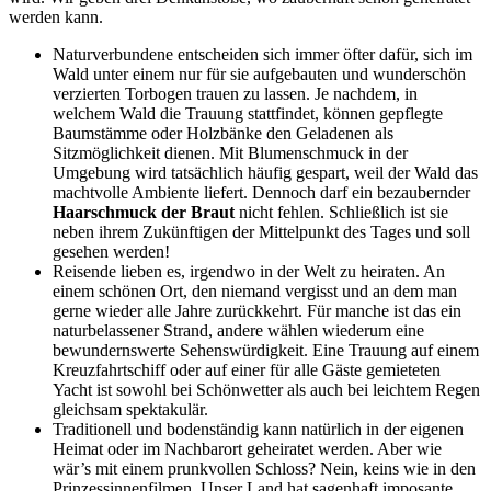
werden kann.
Naturverbundene entscheiden sich immer öfter dafür, sich im
Wald unter einem nur für sie aufgebauten und wunderschön
verzierten Torbogen trauen zu lassen. Je nachdem, in
welchem Wald die Trauung stattfindet, können gepflegte
Baumstämme oder Holzbänke den Geladenen als
Sitzmöglichkeit dienen. Mit Blumenschmuck in der
Umgebung wird tatsächlich häufig gespart, weil der Wald das
machtvolle Ambiente liefert. Dennoch darf ein bezaubernder
Haarschmuck der Braut
nicht fehlen. Schließlich ist sie
neben ihrem Zukünftigen der Mittelpunkt des Tages und soll
gesehen werden!
Reisende lieben es, irgendwo in der Welt zu heiraten. An
einem schönen Ort, den niemand vergisst und an dem man
gerne wieder alle Jahre zurückkehrt. Für manche ist das ein
naturbelassener Strand, andere wählen wiederum eine
bewundernswerte Sehenswürdigkeit. Eine Trauung auf einem
Kreuzfahrtschiff oder auf einer für alle Gäste gemieteten
Yacht ist sowohl bei Schönwetter als auch bei leichtem Regen
gleichsam spektakulär.
Traditionell und bodenständig kann natürlich in der eigenen
Heimat oder im Nachbarort geheiratet werden. Aber wie
wär’s mit einem prunkvollen Schloss? Nein, keins wie in den
Prinzessinnenfilmen. Unser Land hat sagenhaft imposante