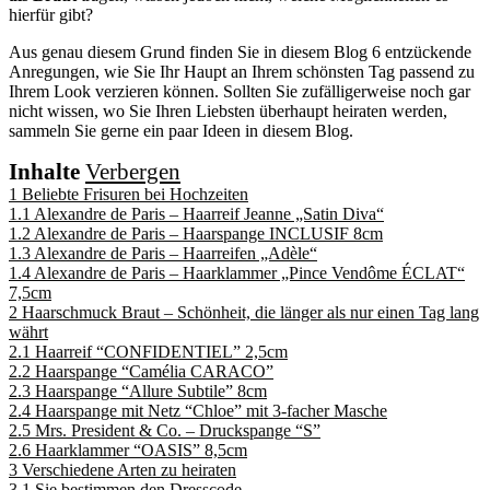
hierfür gibt?
Aus genau diesem Grund finden Sie in diesem Blog 6 entzückende
Anregungen, wie Sie Ihr Haupt an Ihrem schönsten Tag passend zu
Ihrem Look verzieren können. Sollten Sie zufälligerweise noch gar
nicht wissen, wo Sie Ihren Liebsten überhaupt heiraten werden,
sammeln Sie gerne ein paar Ideen in diesem Blog.
Inhalte
Verbergen
1
Beliebte Frisuren bei Hochzeiten
1.1
Alexandre de Paris – Haarreif Jeanne „Satin Diva“
1.2
Alexandre de Paris – Haarspange INCLUSIF 8cm
1.3
Alexandre de Paris – Haarreifen „Adèle“
1.4
Alexandre de Paris – Haarklammer „Pince Vendôme ÉCLAT“
7,5cm
2
Haarschmuck Braut – Schönheit, die länger als nur einen Tag lang
währt
2.1
Haarreif “CONFIDENTIEL” 2,5cm
2.2
Haarspange “Camélia CARACO”
2.3
Haarspange “Allure Subtile” 8cm
2.4
Haarspange mit Netz “Chloe” mit 3-facher Masche
2.5
Mrs. President & Co. – Druckspange “S”
2.6
Haarklammer “OASIS” 8,5cm
3
Verschiedene Arten zu heiraten
3.1
Sie bestimmen den Dresscode