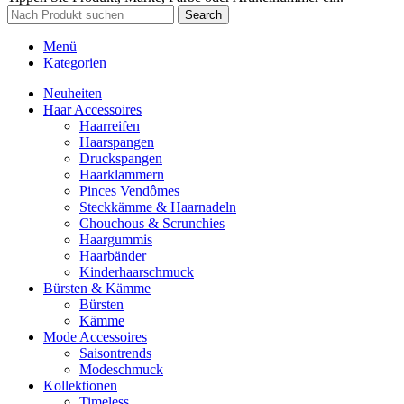
Search
Menü
Kategorien
Neuheiten
Haar Accessoires
Haarreifen
Haarspangen
Druckspangen
Haarklammern
Pinces Vendômes
Steckkämme & Haarnadeln
Chouchous & Scrunchies
Haargummis
Haarbänder
Kinderhaarschmuck
Bürsten & Kämme
Bürsten
Kämme
Mode Accessoires
Saisontrends
Modeschmuck
Kollektionen
Timeless