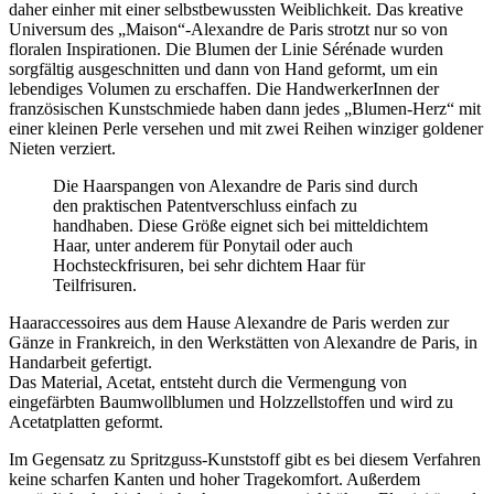
daher einher mit einer selbstbewussten Weiblichkeit. Das kreative
Universum des „Maison“-Alexandre de Paris strotzt nur so von
floralen Inspirationen. Die Blumen der Linie Sérénade wurden
sorgfältig ausgeschnitten und dann von Hand geformt, um ein
lebendiges Volumen zu erschaffen. Die HandwerkerInnen der
französischen Kunstschmiede haben dann jedes „Blumen-Herz“ mit
einer kleinen Perle versehen und mit zwei Reihen winziger goldener
Nieten verziert.
Die Haarspangen von Alexandre de Paris sind durch
den praktischen Patentverschluss einfach zu
handhaben. Diese Größe eignet sich bei mitteldichtem
Haar, unter anderem für Ponytail oder auch
Hochsteckfrisuren, bei sehr dichtem Haar für
Teilfrisuren.
Haaraccessoires aus dem Hause Alexandre de Paris werden zur
Gänze in Frankreich, in den Werkstätten von Alexandre de Paris, in
Handarbeit gefertigt.
Das Material, Acetat, entsteht durch die Vermengung von
eingefärbten Baumwollblumen und Holzzellstoffen und wird zu
Acetatplatten geformt.
Im Gegensatz zu Spritzguss-Kunststoff gibt es bei diesem Verfahren
keine scharfen Kanten und hoher Tragekomfort. Außerdem