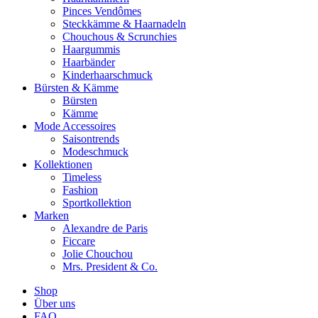
Pinces Vendômes
Steckkämme & Haarnadeln
Chouchous & Scrunchies
Haargummis
Haarbänder
Kinderhaarschmuck
Bürsten & Kämme
Bürsten
Kämme
Mode Accessoires
Saisontrends
Modeschmuck
Kollektionen
Timeless
Fashion
Sportkollektion
Marken
Alexandre de Paris
Ficcare
Jolie Chouchou
Mrs. President & Co.
Shop
Über uns
FAQ