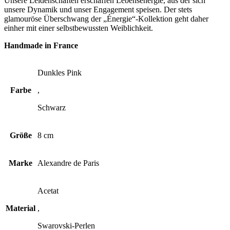
Unsere Leidenschaften erschaffen Lebensenergie, aus der sich
unsere Dynamik und unser Engagement speisen. Der stets
glamouröse Überschwang der „Énergie“-Kollektion geht daher
einher mit einer selbstbewussten Weiblichkeit.
Handmade in France
Dunkles Pink
Farbe
,
Schwarz
Größe
8 cm
Marke
Alexandre de Paris
Acetat
Material
,
Swarovski-Perlen