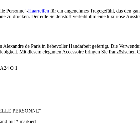
lle Personne“-
Haarreifen
für ein angenehmes Tragegefühl, das den ganze
ohne zu drücken. Der edle Seidenstoff verleiht ihm eine luxuriöse Ausst
on Alexandre de Paris in liebevoller Handarbeit gefertigt. Die Verwe
igkeit. Mit diesem eleganten Accessoire bringen Sie französischen Chi
fen BELLE PERSONNE“
sind mit
*
markiert