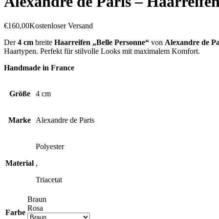
Alexandre de Paris – Haarre
€
160,00
Kostenloser Versand
Der
4 cm
breite
Haarreifen „Belle Personne“
von
Alexandre de Pa
Haartypen. Perfekt für stilvolle Looks mit maximalem Komfort.
Handmade in France
Größe
4 cm
Marke
Alexandre de Paris
Polyester
Material
,
Triacetat
Braun
Rosa
Farbe